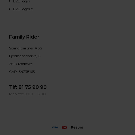
B2B login
B2B logout
Family Rider
Scandipartner ApS
Fjeldhammervej 6
2610 Rødovre
CVR: 34738165
Tlf:
81 75 90 90
Man-fre: 9:00 - 15:00