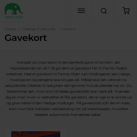
›
›
Forside
Tilbehør til ladcykler
Gavekort
Gavekort
Mangler du inspiration til den perfekte gave til familien, der
tilsyneladende har alt? Så giv dem et gavekort her til Family Riders
webshop. Med et gavekort til Family Rider kan modtageren selv vælge,
hvad gaven og pengene skal bruges på. Måske skal det være en ny
ladcykel eller tilbehør til ladcyklen derhjemme, hvis de allerede har en. Du
bestemmer selv, hvor stort et beløb gavekortet skal være på. Vi sender
dig en mail, hvori vi vedhæfter et flot gavekort, der er lige til at printe ud
og give videre til den heldige modtager. På gavekortet står der en kode,
som man blot indtaster ved bestilling her på webshoppen, hvorefter
beløbet automatisk fratrækkes købet.