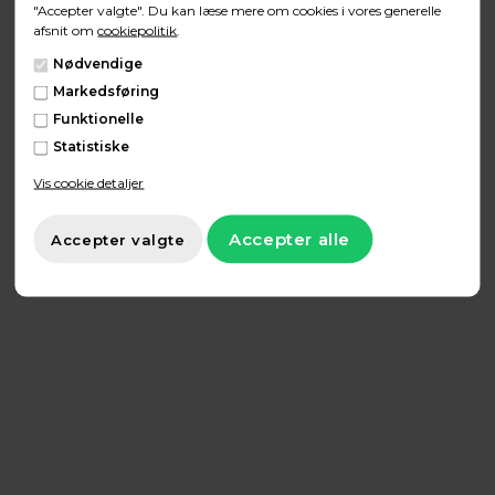
"Accepter valgte". Du kan læse mere om cookies i vores generelle
495,00 DKK
afsnit om
cookiepolitik
.
Nødvendige
På lager
Markedsføring
Funktionelle
Statistiske
Vis cookie detaljer