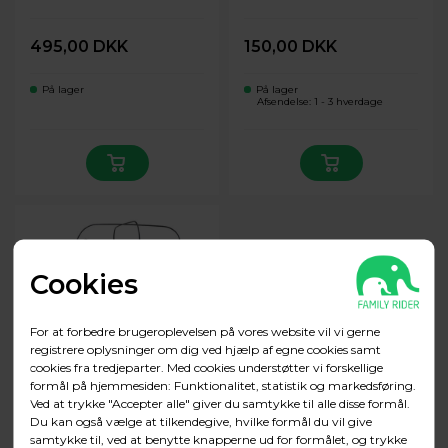
495,00 DKK
150,00 DKK
På lager
På lager
Afsendelse: 1 - 3 hverdage
Cookies
For at forbedre brugeroplevelsen på vores website vil vi gerne
registrere oplysninger om dig ved hjælp af egne cookies samt
cookies fra tredjeparter. Med cookies understøtter vi forskellige
formål på hjemmesiden: Funktionalitet, statistik og markedsføring.
Kaleche stænger BIG
Ved at trykke "Accepter alle" giver du samtykke til alle disse formål.
serien ( kun stænger.)
Du kan også vælge at tilkendegive, hvilke formål du vil give
samtykke til, ved at benytte knapperne ud for formålet, og trykke