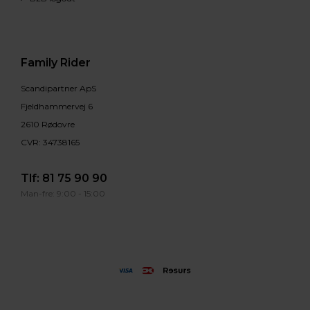
Family Rider
Scandipartner ApS
Fjeldhammervej 6
2610 Rødovre
CVR: 34738165
Tlf:
81 75 90 90
Man-fre: 9:00 - 15:00