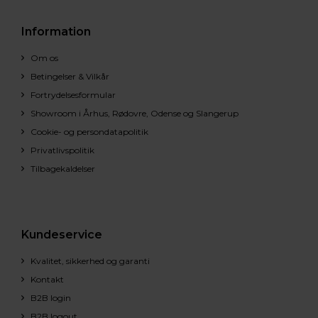
Information
Om os
Betingelser & Vilkår
Fortrydelsesformular
Showroom i Århus, Rødovre, Odense og Slangerup
Cookie- og persondatapolitik
Privatlivspolitik
Tilbagekaldelser
Kundeservice
Kvalitet, sikkerhed og garanti
Kontakt
B2B login
B2B logout