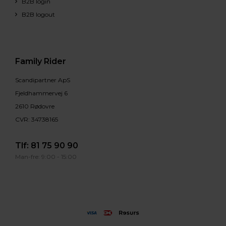
B2B login
B2B logout
Family Rider
Scandipartner ApS
Fjeldhammervej 6
2610 Rødovre
CVR: 34738165
Tlf:
81 75 90 90
Man-fre: 9:00 - 15:00