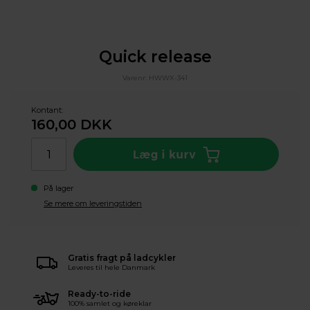
Quick release
Varenr:
HWWX-341
Kontant:
160,00
DKK
På lager
Se mere om leveringstiden
Gratis fragt på ladcykler
Leveres til hele Danmark
Ready-to-ride
100% samlet og køreklar