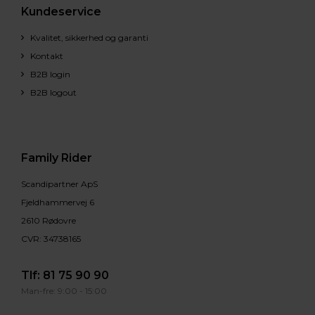
Kundeservice
Kvalitet, sikkerhed og garanti
Kontakt
B2B login
B2B logout
Family Rider
Scandipartner ApS
Fjeldhammervej 6
2610 Rødovre
CVR: 34738165
Tlf:
81 75 90 90
Man-fre: 9:00 - 15:00