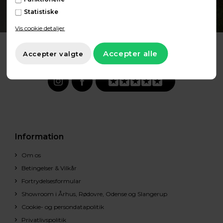
Statistiske
Vis cookie detaljer
Information
Om os
Betingelser & Vilkår
Fortrydelsesformular
Showroom i Århus, Rødovre, Odense og Slangerup
Cookie- og persondatapolitik
Privatlivspolitik