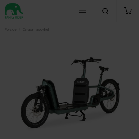
›
Forside
Carqon ladcykel