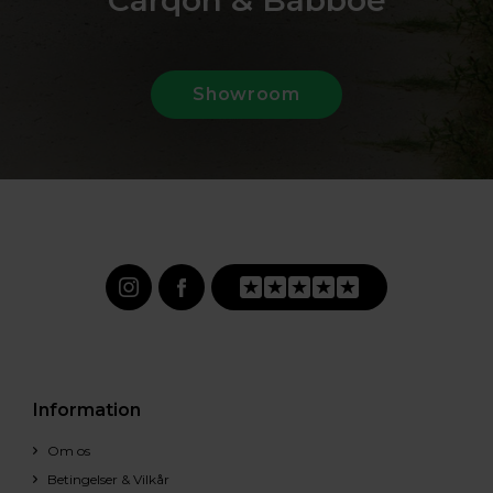
Carqon & Babboe
Showroom
Information
Om os
Betingelser & Vilkår