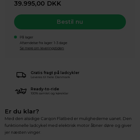
39.995,00
DKK
Bestil nu
På lager
Afsendelse fra lager: 1-3 dage
Se mere om leveringstiden
Gratis fragt på ladcykler
Leveres til hele Danmark
Ready-to-ride
100% samlet og køreklar
Er du klar?
Med den alsidige Carqon Flatbed er mulighederne uanet. Den
funktionelle ladcykel med elektrisk motor åbner døre og giver
jer næsten vinger.