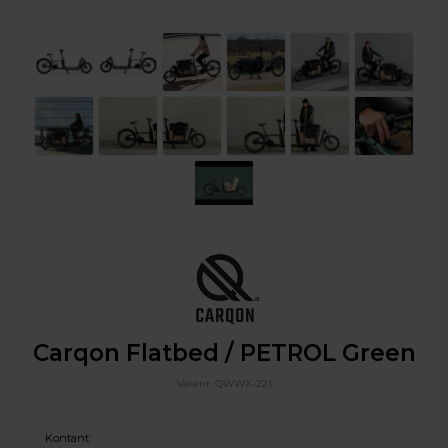
Carqon Flatbed / PETROL Green
Varenr:
QWWX-221
Kontant: