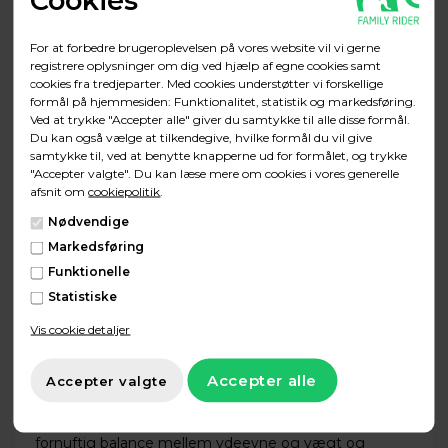
Cookies
værktøj.
For at forbedre brugeroplevelsen på vores website vil vi gerne
BOSCH Centermotor
registrere oplysninger om dig ved hjælp af egne cookies samt
cookies fra tredjeparter. Med cookies understøtter vi forskellige
Bosch Performance CX Cargo Line motoren er
formål på hjemmesiden: Funktionalitet, statistik og markedsføring.
specialfremstillet til netop elektriske ladcykler, og er
Ved at trykke "Accepter alle" giver du samtykke til alle disse formål.
designet til at kunne trække op til 250kg.
Du kan også vælge at tilkendegive, hvilke formål du vil give
Centermotoren har et output på 75Nm og op til
samtykke til, ved at benytte knapperne ud for formålet, og trykke
"Accepter valgte". Du kan læse mere om cookies i vores generelle
400% i støtte hvilket er optimalt med elektriske
afsnit om
cookiepolitik
.
ladcykler.
Nødvendige
Motoren er designet til at udnytte op til 100% af
Markedsføring
ydeevnen selv ved lave hastigheder. Dette kan især
Funktionelle
mærkes når man sætter igang fra et lyskryds eller ved
Statistiske
bakkekørsel.
Vis cookie detaljer
Bosch Performance CX motoren er udstyret med
flere sensorer der gør det muligt for motoren at
matche ydeevnen til vægten af selve ladcyklen den
pågældende dag. Dette sikrer at der altid er en
fornuftig balance mellem ydeevne og vægt og