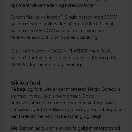
optimerer sikkerheden og kørekomforten.
Carqon fås i to varianter: 1. Single batteri med 500W
batteri med en rækkevidde på op til 60km. 2. Dual
batteri med 2x500W batterier der maksimere
rækkevidden op til 120km på en opladning.
Er du interesseret i CAQON FLATBED med DUAL
batteri? Kontakt venligst vores serviceafdeling på
81
75 90 90
for mere info og levering.
Sikkerhed
På bag- og forhjulet er der monteret Tektro Dorado 4
stempel hydrauliske skivebremser. Dette
bremsesystem er sammen med den kraftige skive,
specialdesignet til E-Bikes og den øget belastning der
kan forekomme ved høj belastning og vægt.
Alle Carqon ladcyklerne er selvfølgelig monteret med