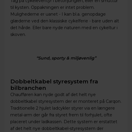
Tag på cykeleventyr i betonjunglen, eller en smuttur
til kysten. Oppakningen er intet problem.
Mulighederne er uanet - I kan bl.a. genopdage
glæderne ved den klassiske cykelferie - bare uden alt
det hårde. Eller bare nyde naturen med en cykeltur i
skoven.
“Sund, sporty & miljøvenlig”
Dobbeltkabel styresystem fra
bilbranchen
Chaufføren kan nyde godt af det helt nye
dobbeltkabel styresystem der er monteret på Carqon.
Traditionelle 2 hjulet ladcykler styrer via en længere
metal-arm der går fra styret frem til forhjulet, ofte
placeret under ladkassen. Dette system er erstattet
af det helt nye dobbeltkabel-styresystem der