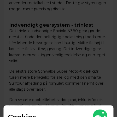
anvender metalkabler i stedet. Dette gør styreringen
meget mere præcis og direkte.
Indvendigt gearsystem - trinløst
Det trinløse indvendige Enviolo N380 gear gør det
nemt at finde den helt rigtige belastning i pedalerne.
I én løbende bevægelse kan I hurtigt skifte fra høj til
lav- eller fra lav til høj gearing. Det indvendige gear
krævet nærmest ingen vedligeholdelse og er meget
solidt.
De ekstra store Schwalbe Super Moto-X dæk gør
turen mere behagelig for alle, og med den smarte
Suntour affjedring på forhjulet kommer I nemt over
alle slags overflader.
Den smarte dobbeltløbet saddelpind, inklusiv ‘quick-
release’, sørger for at begge forældre, høj som kort
nemt kan indstille højden på sadlen uden at bruge