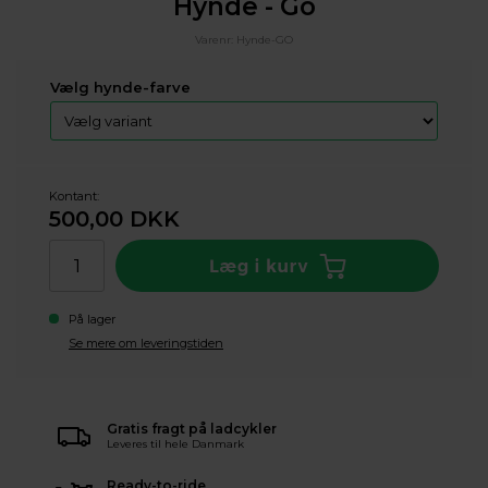
Hynde - Go
Varenr:
Hynde-GO
Vælg hynde-farve
Kontant:
500,00
DKK
På lager
Se mere om leveringstiden
Gratis fragt på ladcykler
Leveres til hele Danmark
Ready-to-ride