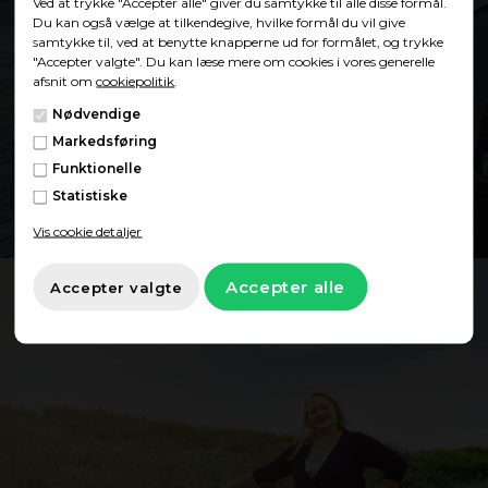
Ved at trykke "Accepter alle" giver du samtykke til alle disse formål.
Du kan også vælge at tilkendegive, hvilke formål du vil give
samtykke til, ved at benytte knapperne ud for formålet, og trykke
"Accepter valgte". Du kan læse mere om cookies i vores generelle
Showroom
afsnit om
cookiepolitik
.
Nødvendige
Markedsføring
Funktionelle
Find showroom
Statistiske
Vis cookie detaljer