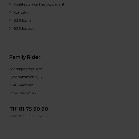
Kvalitet, sikkerhed og garanti
Kontakt
B2B login
B2B logout
Family Rider
Scandipartner ApS
Fjeldhammervej 6
2610 Rødovre
CVR: 34738165
Tlf:
81 75 90 90
Man-fre: 9:00 - 15:00